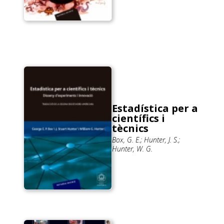
Estadística per a
científics i
tècnics
Box, G. E.; Hunter, J. S.;
Hunter, W. G.