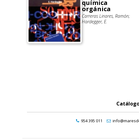
química
orgánica
Carreras Linares, Ramón;
Hardegger, E.
Catálog
954 395 011
info@maresde