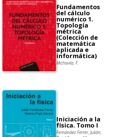
Fundamentos
del cálculo
numérico 1.
Topología
métrica
(Colección de
matemática
aplicada e
informática)
Michavila, F.
Iniciación a la
física. Tomo I
Fernández Ferrer, Julián;