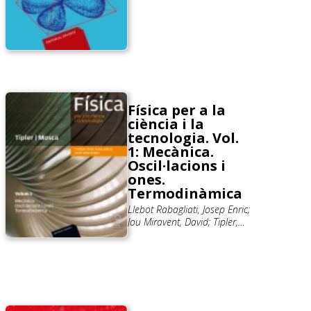
Física per a la
ciència i la
tecnologia. Vol.
1: Mecànica.
Oscil·lacions i
ones.
Termodinàmica
Llebot Rabagliati, Josep Enric;
Jou Miravent, David; Tipler,
Paul Allen; Mosca, Gene