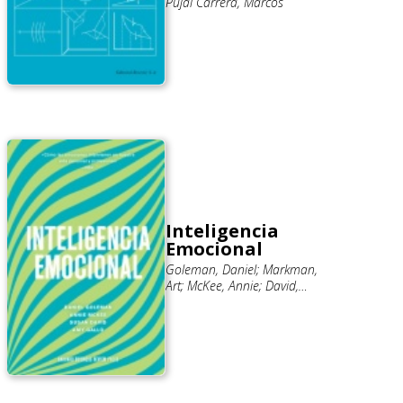
Pujal Carrera, Marcos
Inteligencia
Emocional
Goleman, Daniel; Markman,
Art; McKee, Annie; David,
Susan; Trabal, Betty