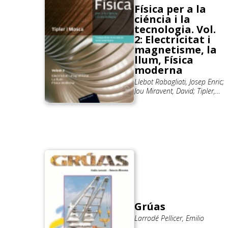
Física per a la
ciéncia i la
tecnologia. Vol.
2: Electricitat i
magnetisme, la
llum, Física
moderna
Llebot Rabagliati, Josep Enric;
Jou Miravent, David; Tipler,
Paul Allen; Mosca, Gene
Grúas
Larrodé Pellicer, Emilio