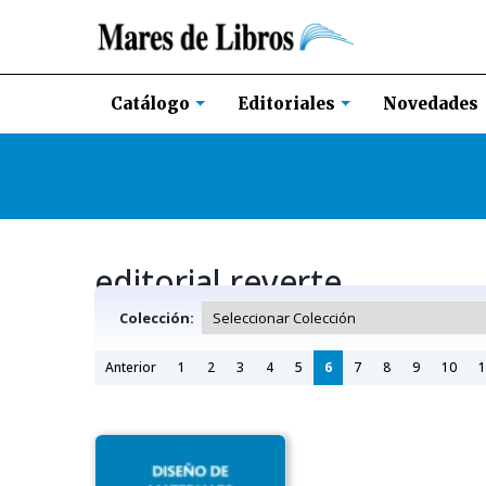
Novedades
Catálogo
Editoriales
editorial reverte
Colección:
Anterior
1
2
3
4
5
6
7
8
9
10
1