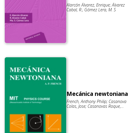
Alarcón Álvarez, Enrique; Álvarez
Cabal, R.; Gómez Lera, M. S
Mecánica newtoniana
French, Anthony Philip; Casanova
Colas, Jose; Casanovas Roque,
Jose Luis