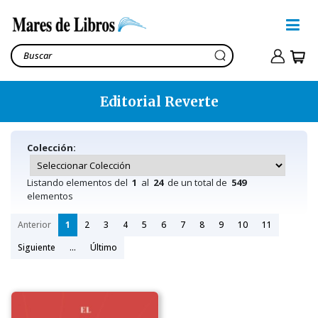
Editorial Reverte
Colección:
Listando elementos del
1
al
24
de un total de
549
elementos
Anterior
1
2
3
4
5
6
7
8
9
10
11
Siguiente
...
Último