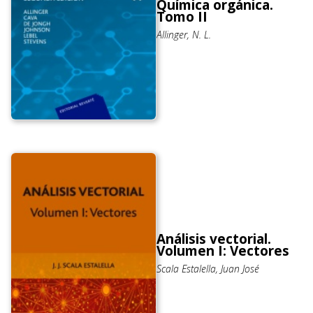
Química orgánica.
Tomo II
Allinger, N. L.
Análisis vectorial.
Volumen I: Vectores
Scala Estalella, Juan José