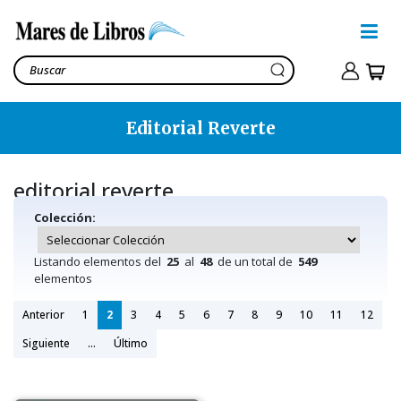
Editorial Reverte
editorial reverte
Colección:
Listando elementos del
25
al
48
de un total de
549
elementos
Anterior
1
2
3
4
5
6
7
8
9
10
11
12
Siguiente
...
Último