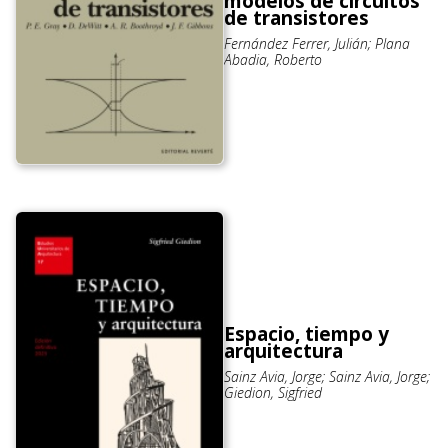
modelos de circuitos
de transistores
Fernández Ferrer, Julián; Plana
Abadia, Roberto
Espacio, tiempo y
arquitectura
Sainz Avia, Jorge; Sainz Avia, Jorge;
Giedion, Sigfried