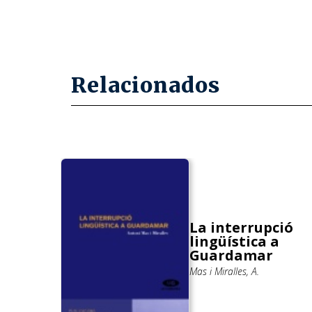
Relacionados
el
La interrupció
oquial
lingüística a
ores
Guardamar
como
Mas i Miralles, A.