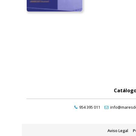
Catálog
954 395 011
info@maresde
Aviso Legal
P