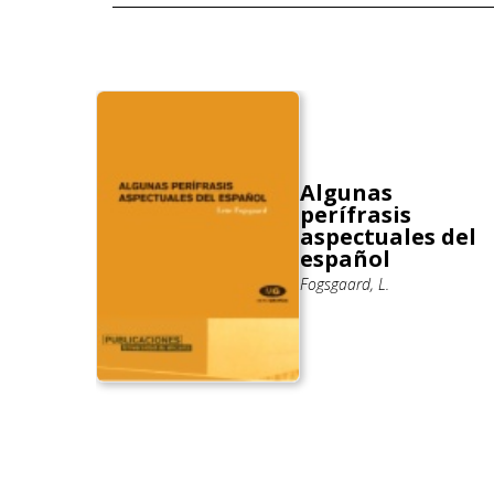
Algunas
perífrasis
nd
aspectuales del
ough
español
Fogsgaard, L.