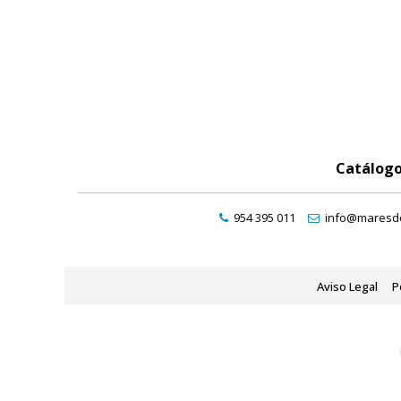
Catálog
954 395 011
info@maresde
Aviso Legal
P