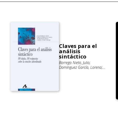
Claves para el
análisis
sintáctico
Borrego Nieto, Julio;
Domínguez García, Lorena;
Recio Diego, Álvaro; Tomé
Cornejo, Carmela