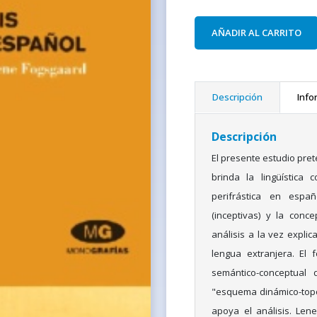
AÑADIR AL CARRITO
Descripción
Info
Descripción
El presente estudio pre
brinda la lingüística 
perifrástica en españ
(inceptivas) y la conce
análisis a la vez explic
lengua extranjera. El
semántico-conceptual 
"esquema dinámico-topo
apoya el análisis. Len