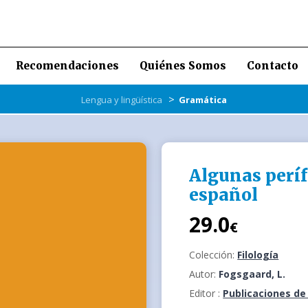
Recomendaciones
Quiénes Somos
Contacto
>
Lengua y lingüística
Gramática
Algunas períf
español
29.0
€
Colección:
Filología
Autor:
Fogsgaard, L.
Editor :
Publicaciones de 