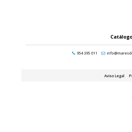
Catálog
954 395 011
info@maresde
Aviso Legal
P