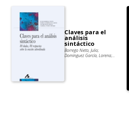
Claves para el
análisis
sintáctico
Borrego Nieto, Julio;
Domínguez García, Lorena;
Recio Diego, Álvaro; Tomé
Cornejo, Carmela