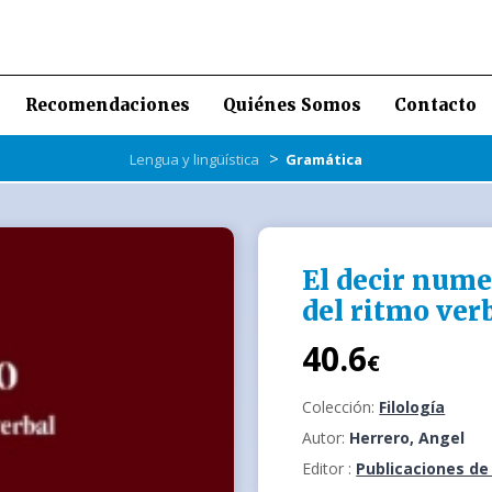
Recomendaciones
Quiénes Somos
Contacto
>
Lengua y lingüística
Gramática
El decir nume
del ritmo ver
40.6
€
Colección:
Filología
Autor:
Herrero, Angel
Editor :
Publicaciones de 