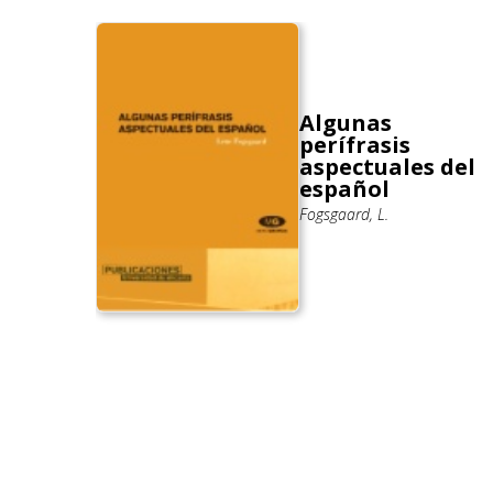
Algunas
perífrasis
nd
aspectuales del
ough
español
Fogsgaard, L.