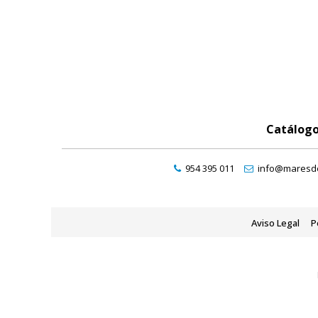
Catálog
954 395 011
info@maresde
Aviso Legal
P