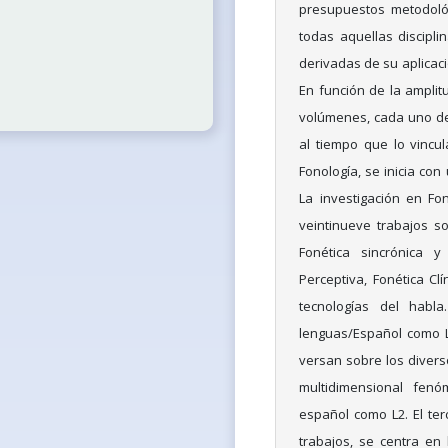
presupuestos metodológ
todas aquellas discipli
derivadas de su aplicació
En función de la amplit
volúmenes, cada uno de 
al tiempo que lo vincula
Fonología, se inicia con
La investigación en Fon
veintinueve trabajos so
Fonética sincrónica y 
Perceptiva, Fonética Clí
tecnologías del habla
lenguas/Español como L
versan sobre los divers
multidimensional fen
español como L2. El ter
trabajos, se centra en 