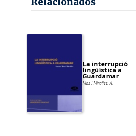
Relacionados
el
La interrupció
oquial
lingüística a
ores
Guardamar
como
Mas i Miralles, A.