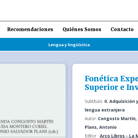
Recomendaciones
Quiénes Somos
Contacto
Lengua y lingüística
Fonética Exp
Superior e In
Subtítulo:
II. Adquisició
lengua extranjera
Autor:
Congosto Martín, 
Plans, Antonio
Editor :
Arco Libros - La 