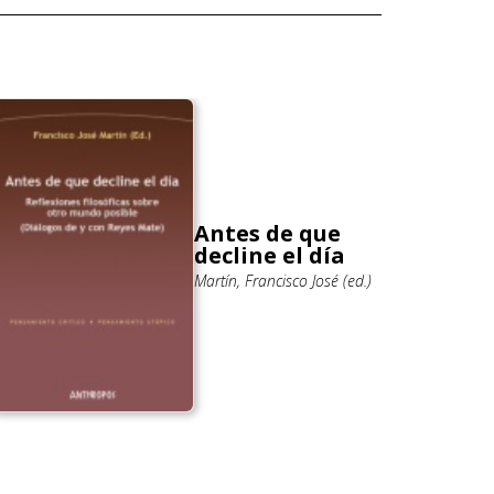
Antes de que
decline el día
Martín, Francisco José (ed.)