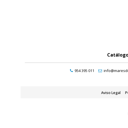
Catálog
954 395 011
info@maresde
Aviso Legal
P