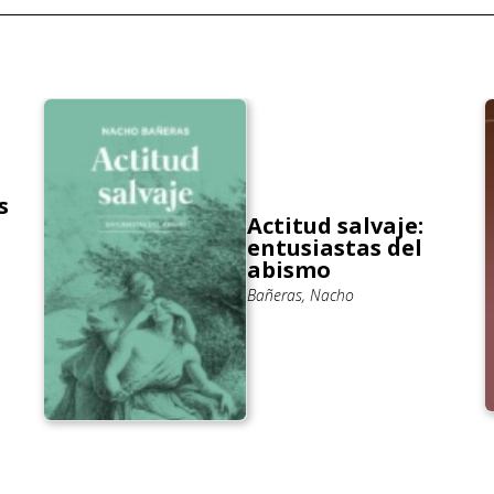
s
Actitud salvaje:
entusiastas del
abismo
Bañeras, Nacho