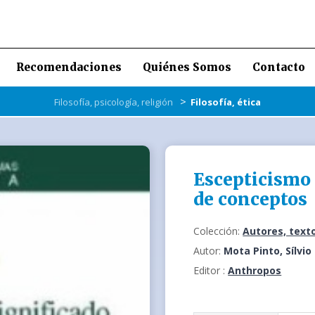
Recomendaciones
Quiénes Somos
Contacto
>
Filosofía, psicología, religión
Filosofía, ética
Escepticismo 
de conceptos
Colección:
Autores, texto
Autor:
Mota Pinto, Sílvio
Editor :
Anthropos