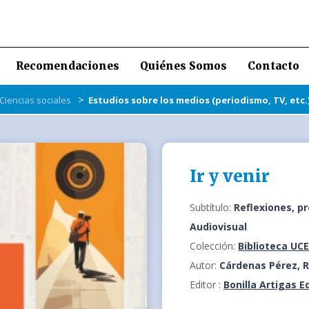
Recomendaciones
Quiénes Somos
Contacto
>
Ciencias sociales
Estudios sobre los medios (periodismo, TV, etc.
Ir y venir
Subtítulo:
Reflexiones, p
Audiovisual
Colección:
Biblioteca UC
Autor:
Cárdenas Pérez, R
Editor :
Bonilla Artigas E