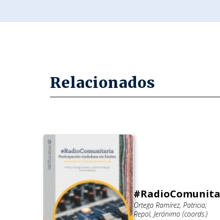
Relacionados
n la
#RadioComunita
Ortega Ramírez, Patricia;
a
Repol, Jerónimo (coords.)