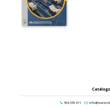
Catálog
954 395 011
info@maresde