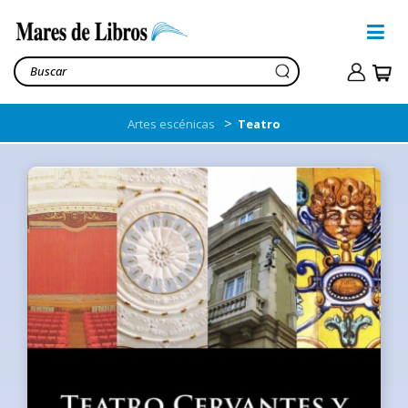
>
Artes escénicas
Teatro