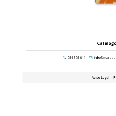
Catálog
954 395 011
info@maresde
Aviso Legal
P