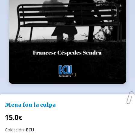
Meua fou la culpa
15.0
€
Colección:
ECU