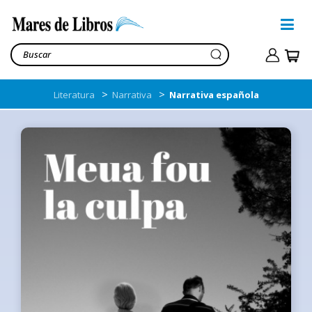
>
>
Literatura
Narrativa
Narrativa española