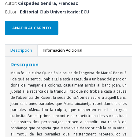
Autor:
Céspedes Sendra, Francesc
Editor :
Editorial Club Universitario: ECU
AÑADIR AL CARRITO
Descripción
Información Adicional
Descripción
Meua fou la culpa.Quina és la causa de l’angoixa de Maria?.Per què
i de què se sent culpable?.Ella està asseguda a un banc del parc on
dona de menjar els coloms, casualment arriba al banc Joan, un
jubilat a la recerca de la tranquil·litat que no troba a casa a causa
de l’absència de Roser, la seua dona.Només seure a aquell banc,
Joan sent unes paraules que Maria xiuxiuetja repetidament unes
paraules: «Meua fou la culpa», que desperten en ell una gran
curiositat.Aquell primer encontre es repetirà en dies successius i
els nostres dos personatges arriben a establir una relació de
confiança que propicia que Maria vaja descobrint-li la seua vida i
el motiu de les paraules que insistentment repeteix.Tot va