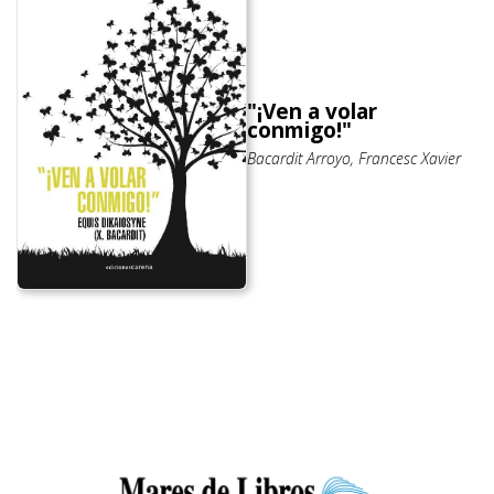
"¡Ven a volar
conmigo!"
Bacardit Arroyo, Francesc Xavier