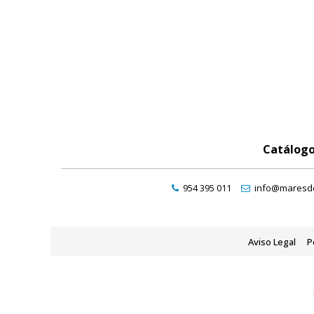
Catálog
954 395 011
info@maresde
Aviso Legal
P