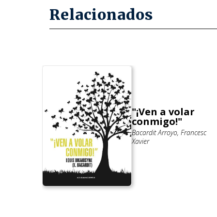
Relacionados
"¡Ven a volar
conmigo!"
Bacardit Arroyo, Francesc
Xavier
l Lorente, Pedro