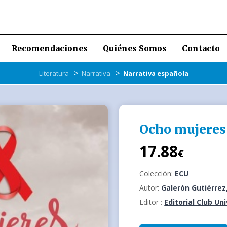
Recomendaciones
Quiénes Somos
Contacto
>
>
Literatura
Narrativa
Narrativa española
Ocho mujeres
17.88
€
Colección:
ECU
Autor:
Galerón Gutiérrez
Editor :
Editorial Club Un