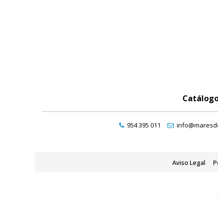
Catálog
954 395 011
info@maresde
Aviso Legal
P