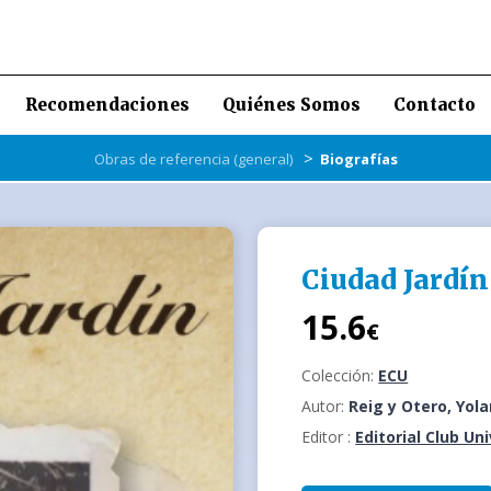
Recomendaciones
Quiénes Somos
Contacto
>
Obras de referencia (general)
Biografías
Ciudad Jardín
15.6
€
Colección:
ECU
Autor:
Reig y Otero, Yol
Editor :
Editorial Club Un