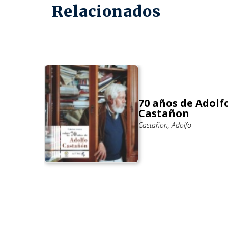
Relacionados
70 años de Adolf
Castañon
ya:
Castañon, Adolfo
cisco