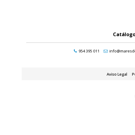
Catálog
954 395 011
info@maresde
Aviso Legal
P