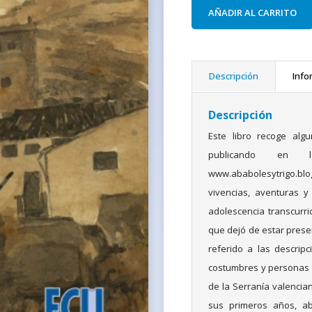
AÑADIR AL CARRITO
Descripción
Info
Descripción
Este libro recoge alg
publicando en
www.ababolesytrigo.bl
vivencias, aventuras y
adolescencia transcurri
que dejó de estar prese
referido a las descripc
costumbres y personas d
de la Serranía valencia
sus primeros años, a