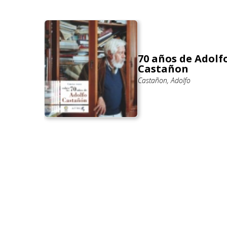
70 años de Adolf
Castañon
ya:
Castañon, Adolfo
cisco