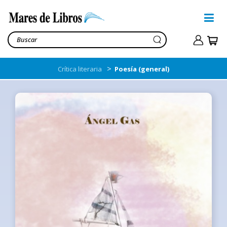
>
Crítica literaria
Poesía (general)