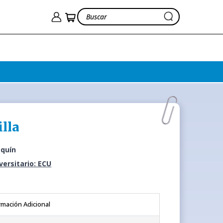
lla
aquín
iversitario: ECU
rmación Adicional