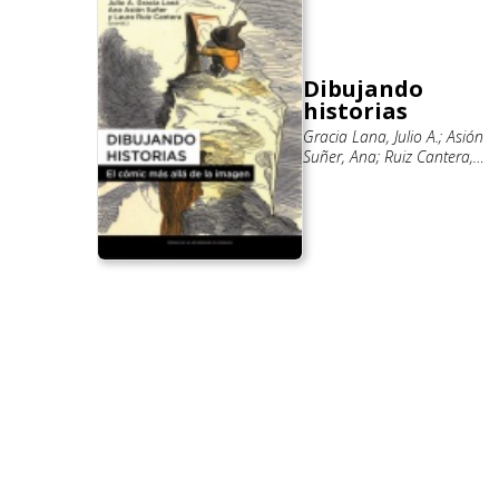
Dibujando
illa
historias
ín
Gracia Lana, Julio A.; Asión
Suñer, Ana; Ruiz Cantera,
Laura