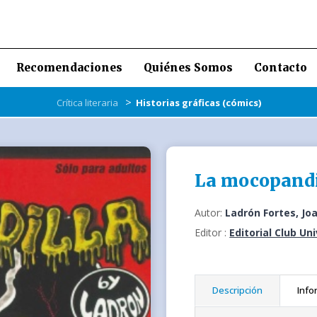
Recomendaciones
Quiénes Somos
Contacto
>
Crítica literaria
Historias gráficas (cómics)
La mocopandi
Autor:
Ladrón Fortes, Jo
Editor :
Editorial Club Un
Descripción
Info