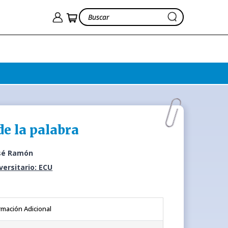
de la palabra
osé Ramón
iversitario: ECU
rmación Adicional