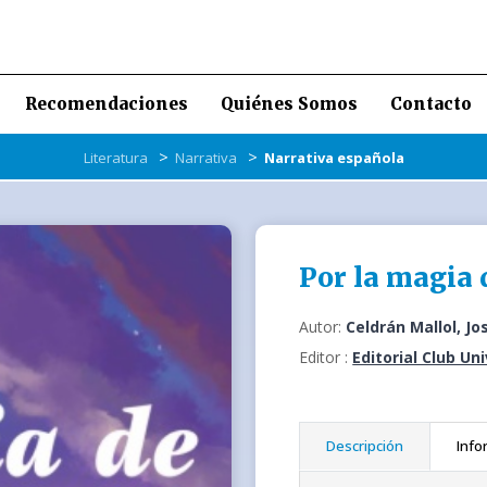
Recomendaciones
Quiénes Somos
Contacto
>
>
Literatura
Narrativa
Narrativa española
Por la magia 
Autor:
Celdrán Mallol, J
Editor :
Editorial Club Un
Descripción
Info