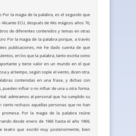
ado Por la magia de la palabra, es el segundo que
de Alicante ECU, después de Mis mágicos años 70,
bros de diferentes contenidos y temas en otras
 libro Por la magia de la palabra porque, a través
entes publicaciones, me he dado cuenta de que
lentos, en los que la palabra, tanto escrita como
portante y tiene valor en un mundo en el que
a y al tiempo, según sople el viento, dicen otra.
labras contenidas en una frase, y dichas con
 pueden influir o no influir de una u otra forma.
tal: admiramos al personal que ha cumplido su
n cierto rechazo aquellas personas que no han
 promesa. Por la magia de la palabra reúne
enando desde enero de 1965 hasta el año 1969,
 teatro que escribí muy posteriormente, bien