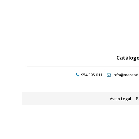
Catálog
954 395 011
info@maresde
Aviso Legal
P