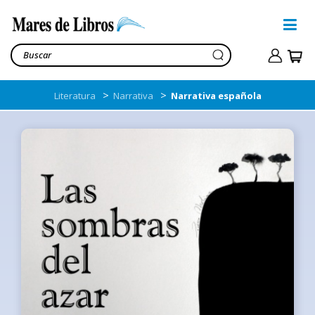
>
>
Literatura
Narrativa
Narrativa española