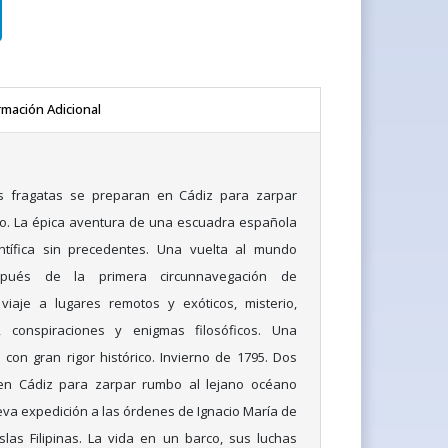
rmación Adicional
os fragatas se preparan en Cádiz para zarpar
co. La épica aventura de una escuadra española
ntífica sin precedentes. Una vuelta al mundo
spués de la primera circunnavegación de
viaje a lugares remotos y exóticos, misterio,
 conspiraciones y enigmas filosóficos. Una
on gran rigor histórico. Invierno de 1795. Dos
en Cádiz para zarpar rumbo al lejano océano
ueva expedición a las órdenes de Ignacio María de
islas Filipinas. La vida en un barco, sus luchas