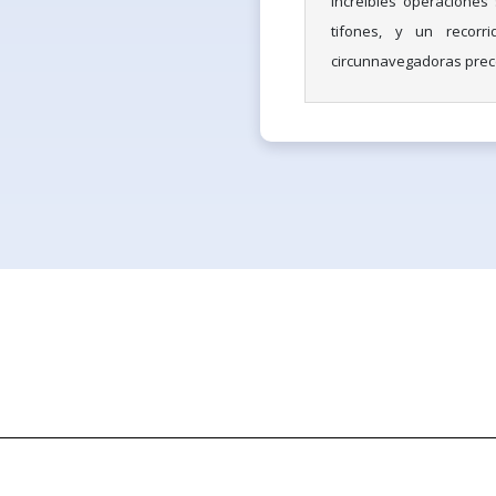
increíbles operaciones 
tifones, y un recorri
circunnavegadoras prec