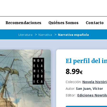
Recomendaciones
Quiénes Somos
Contacto
>
>
Literatura
Narrativa
Narrativa española
El perfil del i
8.99
€
Colección:
Novela histór
Autor:
San Juan, Víctor
Editor :
Ediciones Nowtil