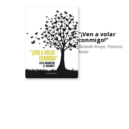
"¡Ven a volar
conmigo!"
Bacardit Arroyo, Francesc
Xavier
l Lorente, Pedro