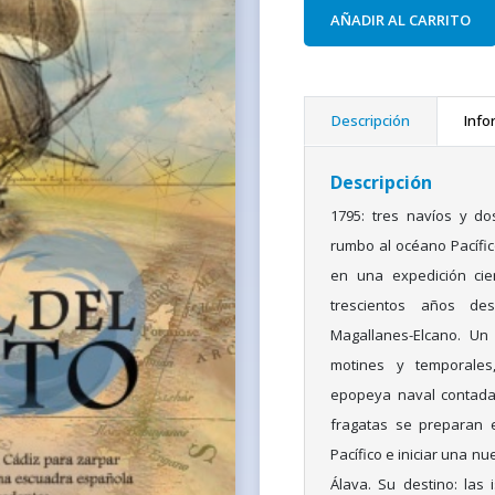
AÑADIR AL CARRITO
Descripción
Info
Descripción
1795: tres navíos y d
rumbo al océano Pacífi
en una expedición cie
trescientos años de
Magallanes-Elcano. Un 
motines y temporales,
epopeya naval contada c
fragatas se preparan 
Pacífico e iniciar una n
Álava. Su destino: las 