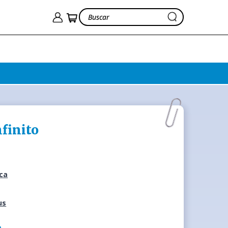
nfinito
ica
us