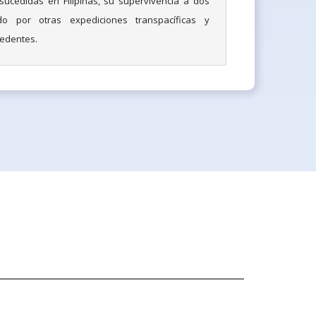
sucedidas en Filipinas, su supervivencia a dos
do por otras expediciones transpacíficas y
edentes.