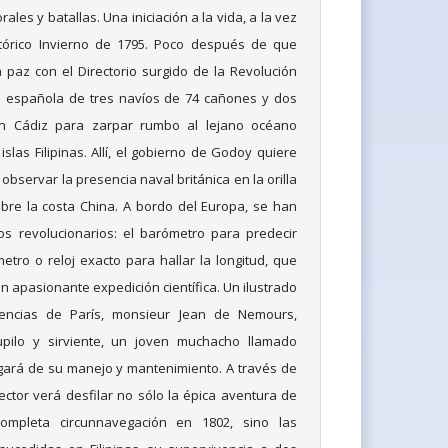
ales y batallas. Una iniciación a la vida, a la vez
tórico Invierno de 1795. Poco después de que
paz con el Directorio surgido de la Revolución
 española de tres navíos de 74 cañones y dos
n Cádiz para zarpar rumbo al lejano océano
 islas Filipinas. Allí, el gobierno de Godoy quiere
l observar la presencia naval británica en la orilla
bre la costa China. A bordo del Europa, se han
 revolucionarios: el barómetro para predecir
tro o reloj exacto para hallar la longitud, que
n apasionante expedición científica. Un ilustrado
encias de París, monsieur Jean de Nemours,
ilo y sirviente, un joven muchacho llamado
gará de su manejo y mantenimiento. A través de
lector verá desfilar no sólo la épica aventura de
ompleta circunnavegación en 1802, sino las