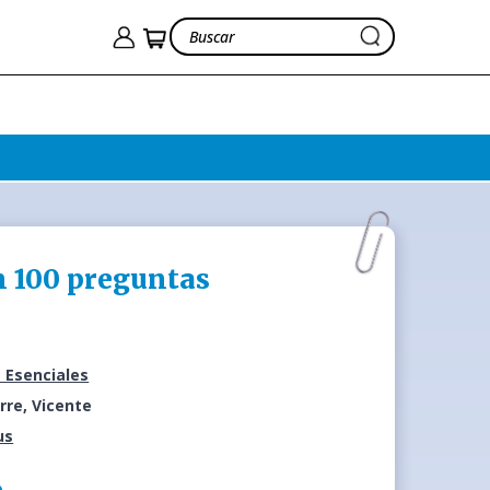
en 100 preguntas
 Esenciales
rre, Vicente
us