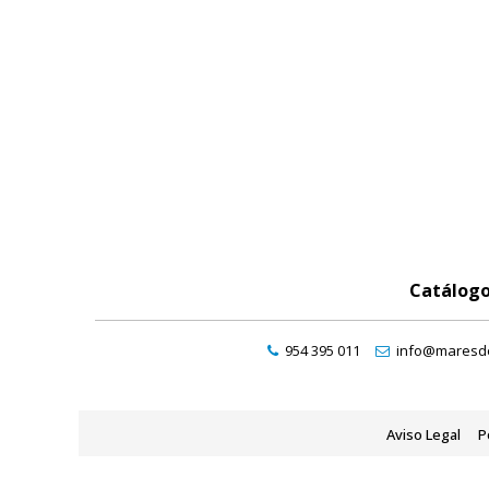
Catálog
954 395 011
info@maresde
Aviso Legal
P