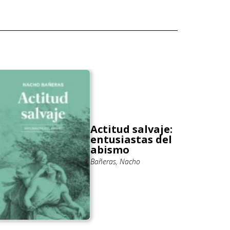
Actitud salvaje:
entusiastas del
abismo
Bañeras, Nacho