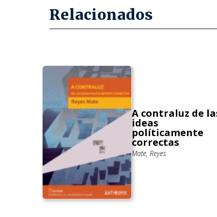
Relacionados
A contraluz de la
ia de
ideas
políticamente
correctas
ndo
Mate, Reyes