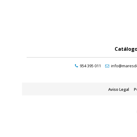
Catálog
954 395 011
info@maresde
Aviso Legal
P