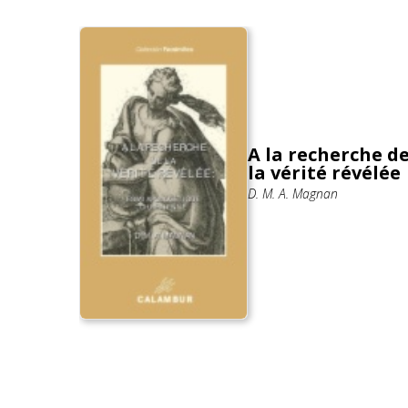
 en
tar
A la recherche d
la vérité révélée
D. M. A. Magnan