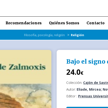
Recomendaciones
Quiénes Somos
Contacto
>
Filosofía, psicología, religión
Religión
Bajo el signo
24.0
€
Colección:
Cajón de Sast
Autor:
Eliade, Mircea; N
Editor :
Prensas Universi