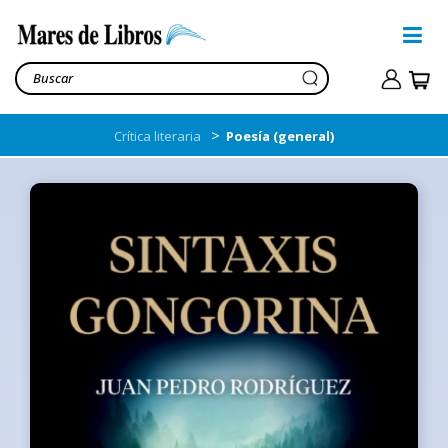
>
Crítica literaria
Poesía (general)