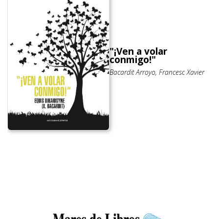
"¡Ven a volar
conmigo!"
Bacardit Arroyo, Francesc Xavier