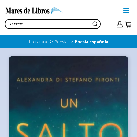
>
>
Literatura
Poesía
Poesía española