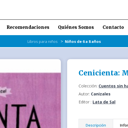
Recomendaciones
Quiénes Somos
Contacto
>
Libros para niños
Niños de 6 a 8 años
Cenicienta: M
Colección:
Cuentos sin h
Autor:
Canizales
Editor :
Lata de Sal
Descripción
Info