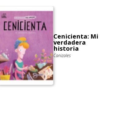
Cenicienta: Mi
verdadera
historia
Canizales