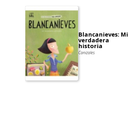
 ser
Blancanieves: Mi
cente
verdadera
eu,
historia
Canizales