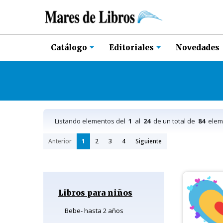
Novedades
Catálogo
Editoriales
Listando elementos del
1
al
24
de un total de
84
elem
Anterior
1
2
3
4
Siguiente
Libros para niños
Bebe- hasta 2 años