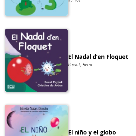
VV. AA.
El Nadal d’en Floquet
Pajdak, Berni
El niño y el globo