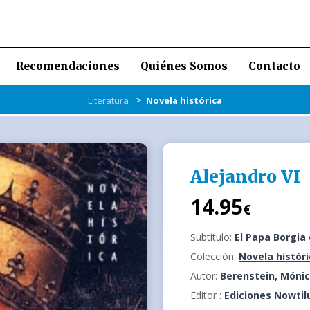
Recomendaciones
Quiénes Somos
Contacto
>
Literatura
Novela histórica
Alejandro VI
14.95
€
Subtítulo:
El Papa Borgia
Colección:
Novela histór
Autor:
Berenstein, Móni
Editor :
Ediciones Nowtil