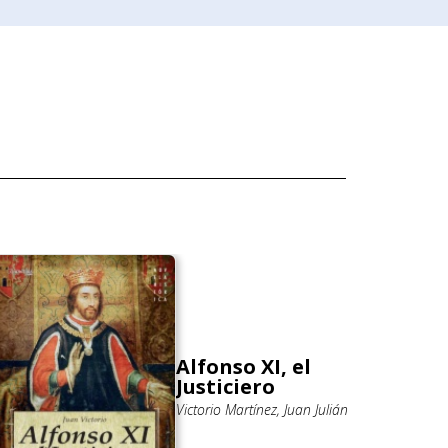
Alfonso XI, el
Justiciero
Victorio Martínez, Juan Julián