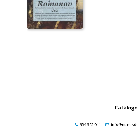
Catálog
954 395 011
info@maresde