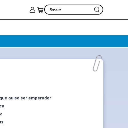
 que auiso ser emperador
ica
ca
us