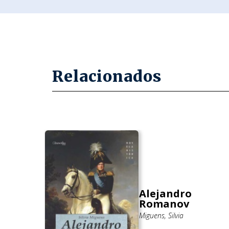
Relacionados
el
Alejandro
Romanov
Miguens, Silvia