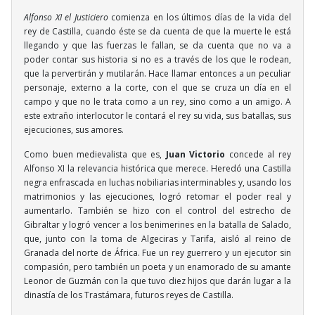
Alfonso XI el Justiciero
comienza en los últimos días de la vida del
rey de Castilla, cuando éste se da cuenta de que la muerte le está
llegando y que las fuerzas le fallan, se da cuenta que no va a
poder contar sus historia si no es a través de los que le rodean,
que la pervertirán y mutilarán. Hace llamar entonces a un peculiar
personaje, externo a la corte, con el que se cruza un día en el
campo y que no le trata como a un rey, sino como a un amigo. A
este extraño interlocutor le contará el rey su vida, sus batallas, sus
ejecuciones, sus amores.
Como buen medievalista que es,
Juan Victorio
concede al rey
Alfonso XI la relevancia histórica que merece. Heredó una Castilla
negra enfrascada en luchas nobiliarias interminables y, usando los
matrimonios y las ejecuciones, logró retomar el poder real y
aumentarlo. También se hizo con el control del estrecho de
Gibraltar y logró vencer a los benimerines en la batalla de Salado,
que, junto con la toma de Algeciras y Tarifa, aisló al reino de
Granada del norte de África. Fue un rey guerrero y un ejecutor sin
compasión, pero también un poeta y un enamorado de su amante
Leonor de Guzmán con la que tuvo diez hijos que darán lugar a la
dinastía de los Trastámara, futuros reyes de Castilla.