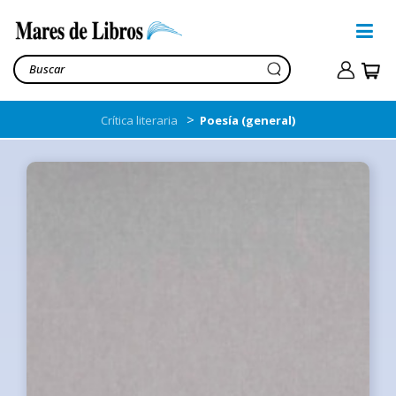
>
Crítica literaria
Poesía (general)