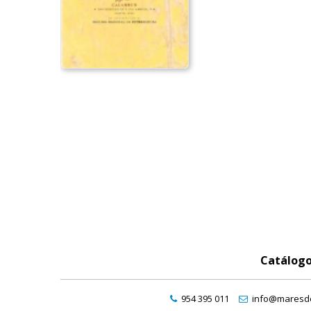
Catálog
954 395 011
info@maresde