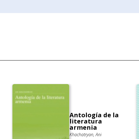
Antología de la
literatura
armenia
Khachatryan, Ani