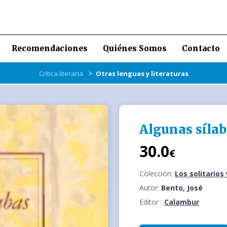
Recomendaciones
Quiénes Somos
Contacto
>
Crítica literaria
Otras lenguas y literaturas
Algunas sílab
30.0
€
Colección:
Los solitarios
Autor:
Bento, José
Editor :
Calambur