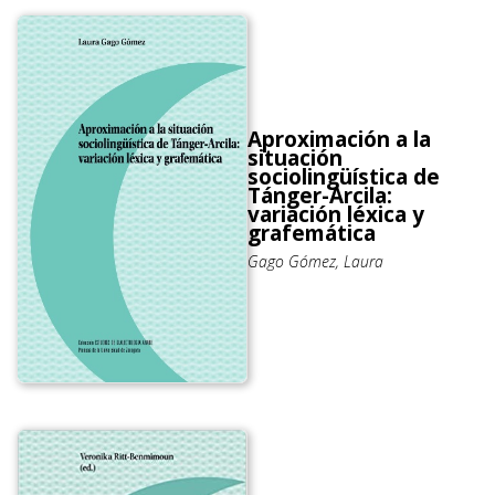
Aproximación a la
situación
sociolingüística de
Tánger-Arcila:
variación léxica y
grafemática
Gago Gómez, Laura