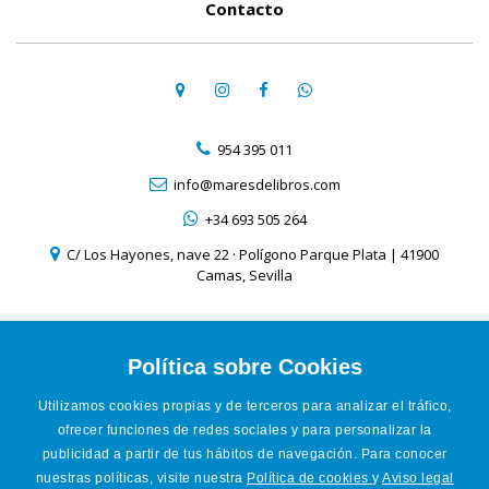
Contacto
954 395 011
info@maresdelibros.com
+34 693 505 264
C/ Los Hayones, nave 22 · Polígono Parque Plata | 41900
Camas, Sevilla
Aviso Legal
Política de Cookies
Política sobre Cookies
Política de Privacidad
Utilizamos cookies propias y de terceros para analizar el tráfico,
Condiciones de venta online
ofrecer funciones de redes sociales y para personalizar la
Accesibilidad
publicidad a partir de tus hábitos de navegación. Para conocer
nuestras políticas, visite nuestra
Política de cookies
y
Aviso legal