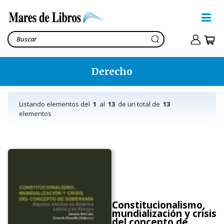
Derecho
Listando elementos del
1
al
13
de un total de
13
elementos
Constitucionalismo,
mundialización y crisis
del concepto de