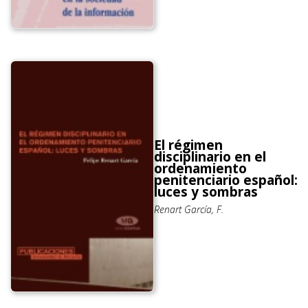
El régimen
disciplinario en el
ordenamiento
penitenciario español:
luces y sombras
Renart García, F.