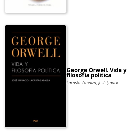
George Orwell. Vida y
filosofía política
Lacasta Zabalza, José Ignacio