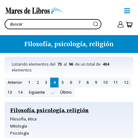
Filosofía, psicología, religión
Listando elementos del
73
al
96
de un total de
404
elementos
Anterior
1
2
3
4
5
6
7
8
9
10
11
12
13
14
Siguiente
...
Último
Filosofía, psicología, religión
Filosofía, ética
Mitología
Psicología