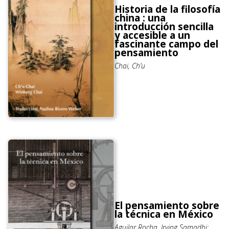
Historia de la filosofía
china : una
introducción sencilla
y accesible a un
fascinante campo del
pensamiento
Chai, Ch’u
El pensamiento sobre
la técnica en México
Aguilar Rocha, Irving Samadhi;