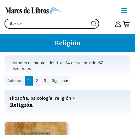
Religión
Listando elementos del
1
al
24
de un total de
67
elementos
Anterior
1
2
3
Siguiente
Filosofía, psicología, religión
>
Religión