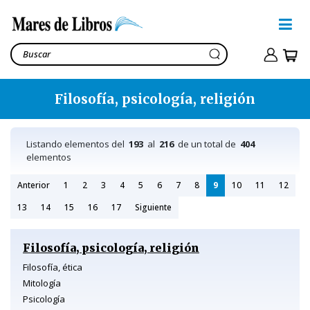
Filosofía, psicología, religión
Listando elementos del
193
al
216
de un total de
404
elementos
Anterior
1
2
3
4
5
6
7
8
9
10
11
12
13
14
15
16
17
Siguiente
Filosofía, psicología, religión
Filosofía, ética
Mitología
Psicología