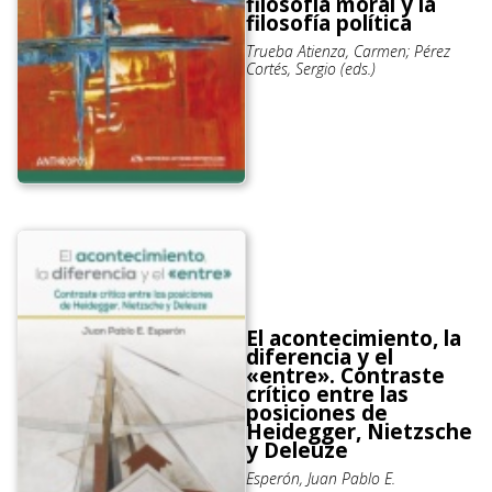
filosofía moral y la
filosofía política
Trueba Atienza, Carmen; Pérez
Cortés, Sergio (eds.)
El acontecimiento, la
diferencia y el
«entre». Contraste
crítico entre las
posiciones de
Heidegger, Nietzsche
y Deleuze
Esperón, Juan Pablo E.