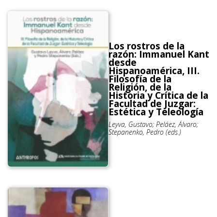
Los rostros de la
razón: Immanuel Kant
desde
Hispanoamérica, III.
Filosofía de la
Religión, de la
Historia y Crítica de la
Facultad de Juzgar:
Estética y Teleología
Leyva, Gustavo; Peláez, Álvaro;
Stepanenko, Pedro (eds.)