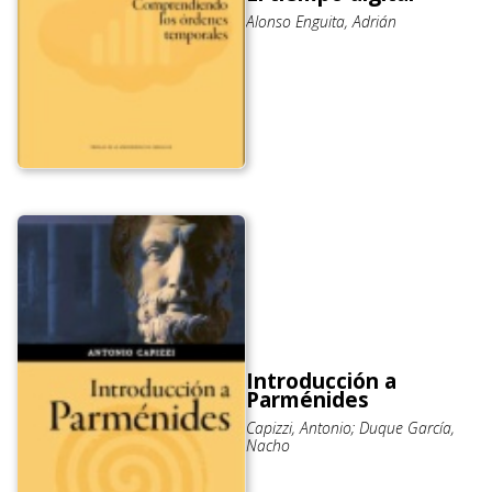
Alonso Enguita, Adrián
Introducción a
Parménides
Capizzi, Antonio; Duque García,
Nacho