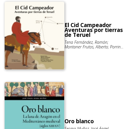
El Cid Campeador
Aventuras por tierras
de Teruel
Tena Fernández, Ramón;
Montaner Frutos, Alberto; Porrinas
González, David; Soto Vázquez,
José; Pérez Parejo, Ramón; Jaraíz
Cabanillas, Francisco Javier;
Conejero Jarque, Celia
Oro blanco
Sesma Muñoz, José Ángel