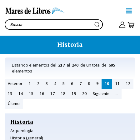
Historia
Listando elementos del
217
al
240
de un total de
605
elementos
Anterior
1
2
3
4
5
6
7
8
9
10
11
12
13
14
15
16
17
18
19
20
Siguiente
...
Último
Historia
Arqueología
Historia (general)