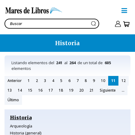
Historia
Listando elementos del
241
al
264
de un total de
605
elementos
Anterior
1
2
3
4
5
6
7
8
9
10
11
12
13
14
15
16
17
18
19
20
21
Siguiente
...
Último
Historia
Arqueología
Historia (general)