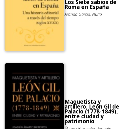
Los Siete sabios de
Roma en España
Aranda García, Nuria
Maquetista y
artillero. León Gil de
Palacio (1778-1849),
entre ciudad y
patrimonio
Álvarez Barrientos, Joaquín