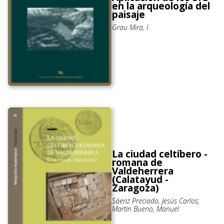
en la arqueología del
paisaje
Grau Mira, I.
La ciudad celtíbero -
romana de
Valdeherrera
(Calatayud -
Zaragoza)
Sáenz Preciado, Jesús Carlos;
Martín Bueno, Manuel