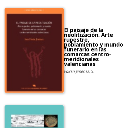
El paisaje de la
neolitización. Arte
rupestre,
poblamiento y mundo
funerario en las
comarcas centro-
meridionales
valencianas
Fairén Jiménez, S.