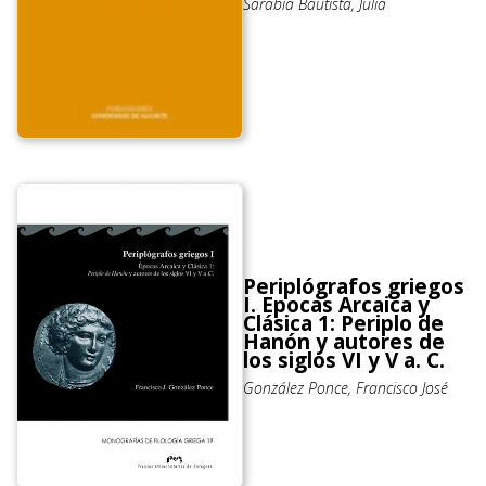
Sarabia Bautista, Julia
Periplógrafos griegos
I. Epocas Arcaica y
Clásica 1: Periplo de
Hanón y autores de
los siglos VI y V a. C.
González Ponce, Francisco José