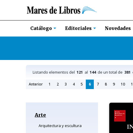
Novedades
Catálogo
Editoriales
Listando elementos del
121
al
144
de un total de
381
e
Anterior
1
2
3
4
5
6
7
8
9
10
1
Arte
Arquitectura y escultura