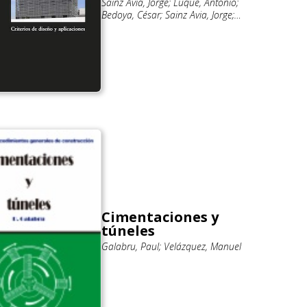
Sainz Avia, Jorge; Luque, Antonio;
Bedoya, César; Sainz Avia, Jorge;
Martín Chivelet, Nuria; Fernández
Solla, Ignacio
Cimentaciones y
túneles
Galabru, Paul; Velázquez, Manuel