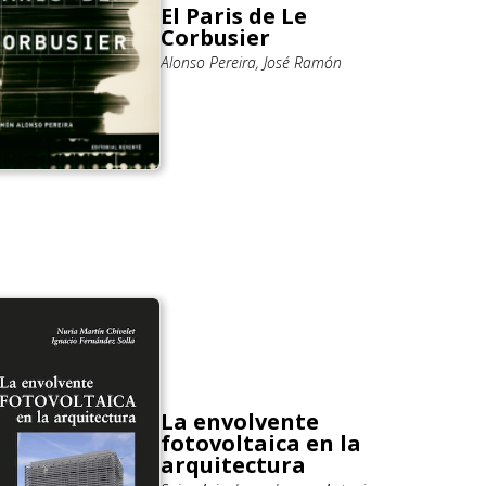
El Paris de Le
Corbusier
Alonso Pereira, José Ramón
La envolvente
fotovoltaica en la
arquitectura