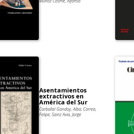
Muñoz Cosme, Alfonso
Asentamientos
extractivos en
América del Sur
Carballal Gandoy, Alba; Correa,
Felipe; Sainz Avia, Jorge