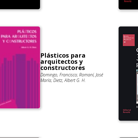
Plásticos para
arquitectos y
constructores
Domingo, Francisco; Romaní, José
María; Dietz, Albert G. H.