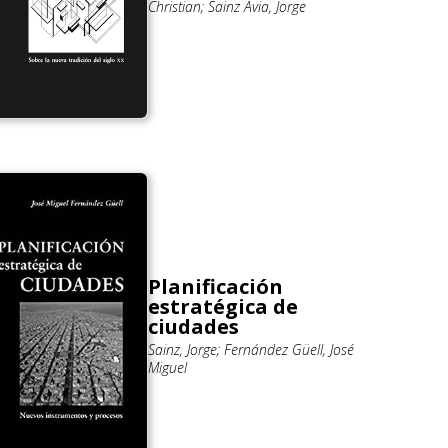
Christian; Sainz Avia, Jorge
Planificación
estratégica de
ciudades
Sainz, Jorge; Fernández Güell, José
Miguel