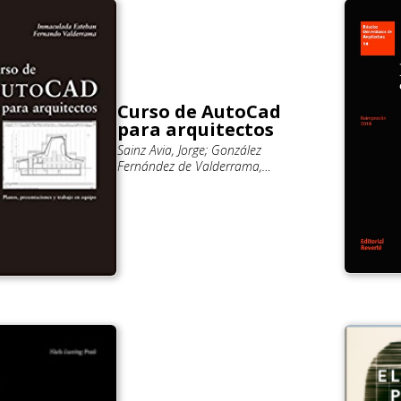
Curso de AutoCad
para arquitectos
Sainz Avia, Jorge; González
Fernández de Valderrama,
Fernando; Esteban Maluenda,
Inmaculada