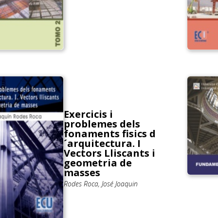
Exercicis i
problemes dels
fonaments fisics d
´arquitectura. I
Vectors Lliscants i
geometria de
masses
Rodes Roca, José Joaquin