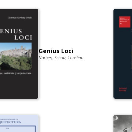
Genius Loci
Norberg-Schulz, Christian