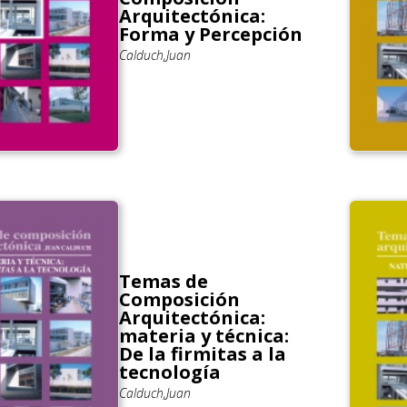
Arquitectónica:
Forma y Percepción
Calduch,Juan
Temas de
Composición
Arquitectónica:
materia y técnica:
De la firmitas a la
tecnología
Calduch,Juan