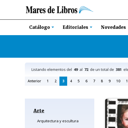
Novedades
Catálogo
Editoriales
Listando elementos del
49
al
72
de un total de
381
el
Anterior
1
2
3
4
5
6
7
8
9
10
1
Arte
Arquitectura y escultura