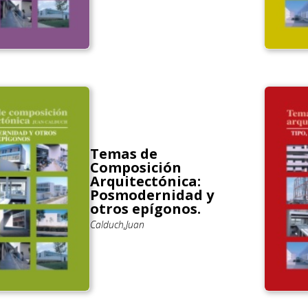
Temas de
Composición
Arquitectónica:
Posmodernidad y
otros epígonos.
Calduch,Juan