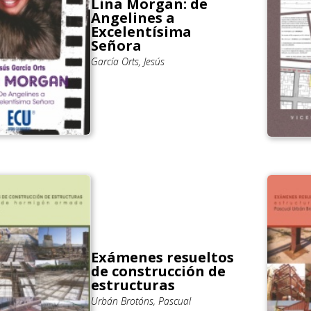
Lina Morgan: de
Angelines a
Excelentísima
Señora
García Orts, Jesús
Exámenes resueltos
de construcción de
estructuras
Urbán Brotóns, Pascual