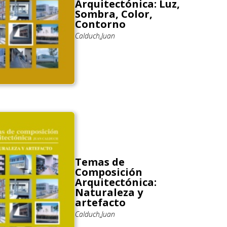
Arquitectónica: Luz,
Sombra, Color,
Contorno
Calduch,Juan
Temas de
Composición
Arquitectónica:
Naturaleza y
artefacto
Calduch,Juan