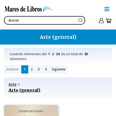
Arte (general)
Listando elementos del
1
al
24
de un total de
85
elementos
Anterior
1
2
3
4
Siguiente
Arte
>
Arte (general)