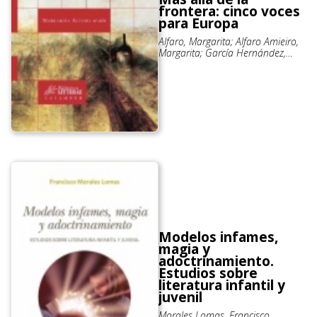
frontera: cinco voces
para Europa
Alfaro, Margarita; Alfaro Amieiro,
Margarita; García Hernández,
Yolanda; Mangada Cañas, Beatriz;
Pérez López, Ana; Ruiz Sánchez,
Ana
Modelos infames,
magia y
adoctrinamiento.
Estudios sobre
literatura infantil y
juvenil
Morales Lomas, Francisco