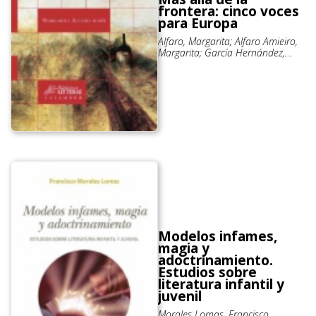
frontera: cinco voces
para Europa
Alfaro, Margarita; Alfaro Amieiro,
Margarita; García Hernández,
Yolanda; Mangada Cañas, Beatriz;
Pérez López, Ana; Ruiz Sánchez,
Ana
Modelos infames,
magia y
adoctrinamiento.
Estudios sobre
literatura infantil y
juvenil
Morales Lomas, Francisco