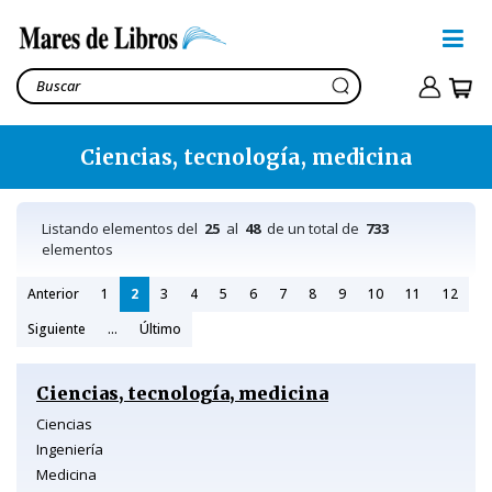
Ciencias, tecnología, medicina
Listando elementos del
25
al
48
de un total de
733
elementos
Anterior
1
2
3
4
5
6
7
8
9
10
11
12
Siguiente
...
Último
Ciencias, tecnología, medicina
Ciencias
Ingeniería
Medicina