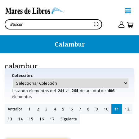
Calambur
calambur
Colección:
Listando elementos del
241
al
264
de un total de
406
elementos
Anterior
1
2
3
4
5
6
7
8
9
10
11
12
13
14
15
16
17
Siguiente