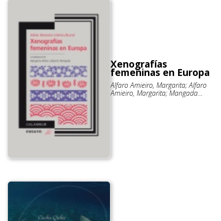
Xenografías
femeninas en Europa
Alfaro Amieiro, Margarita; Alfaro
Amieiro, Margarita; Mangada
Cañas, Beatriz; Mangada Cañas,
Beatriz; García Hernández,
Yolanda; Lalagianni, Vasiliki;
Muñoz Carrobles, Diego; de Paula-
Soares, Filipa Maria; Porras
Medrano, Adelaida; Soto Cano,
Ana Bel