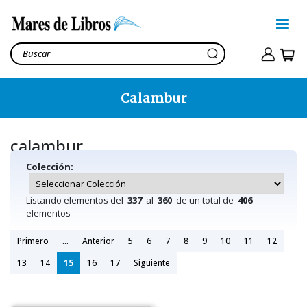
Calambur
calambur
Colección:
Listando elementos del
337
al
360
de un total de
406
elementos
Primero
...
Anterior
5
6
7
8
9
10
11
12
13
14
15
16
17
Siguiente