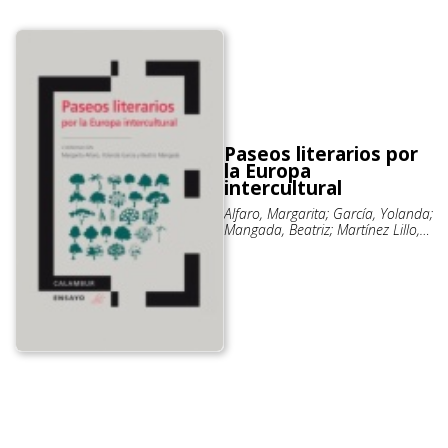
Paseos literarios por
la Europa
intercultural
Alfaro, Margarita; García, Yolanda;
Mangada, Beatriz; Martínez Lillo,
Rosa Isabel; Popa-Liseanu, Doina;
Valido-Viegas de Paula Soares,
Filipa