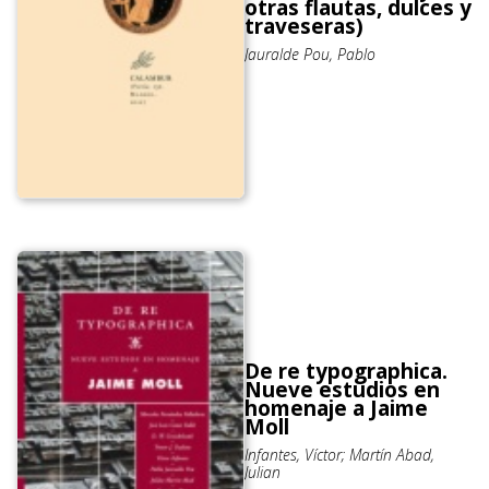
otras flautas, dulces y
traveseras)
Jauralde Pou, Pablo
De re typographica.
Nueve estudios en
homenaje a Jaime
Moll
Infantes, Víctor; Martín Abad,
Julian