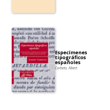
Especímenes
tipográficos
españoles
Corbeto, Albert