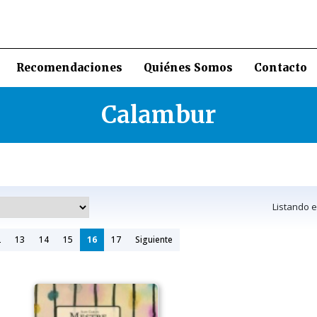
Recomendaciones
Quiénes Somos
Contacto
Calambur
Listando 
2
13
14
15
16
17
Siguiente