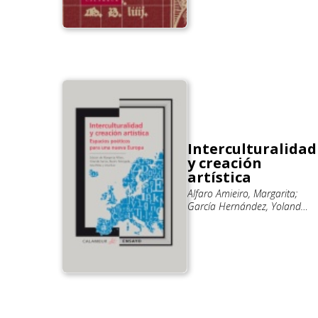
Interculturalidad
y creación
artística
Alfaro Amieiro, Margarita;
García Hernández, Yolanda;
Mangada Cañas, Beatriz;
Pérez López, Ana María; Ruiz
Sánchez, Ana Luisa