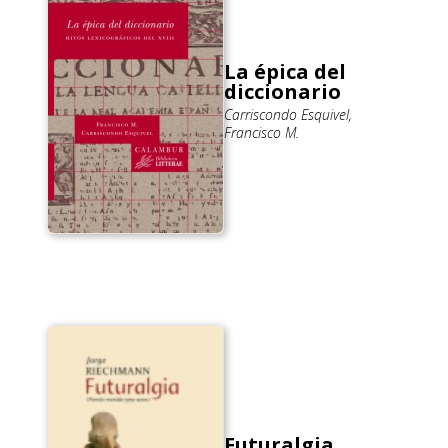
La épica del
diccionario
Carriscondo Esquivel,
Francisco M.
Futuralgia