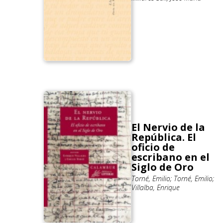
El Nervio de la
República. El
oficio de
escribano en el
Siglo de Oro
Torné, Emilio; Torné, Emilio;
Villalba, Enrique