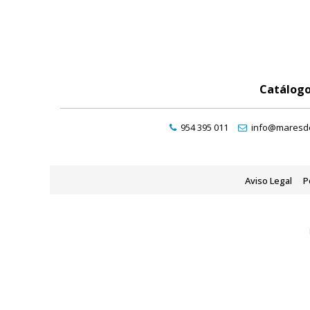
Catálog
954 395 011
info@maresde
Aviso Legal
P