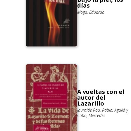
días
Moga, Eduardo
A vueltas con el
autor del
Lazarillo
Jauralde Pou, Pablo; Agulló y
Cobo, Mercedes